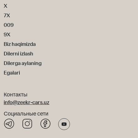
X
7X
009
9X
Biz haqimizda
Dilerni izlash
Dilerga aylaning
Egalari
Контакты
info@zeekr-cars.uz
Социальные сети