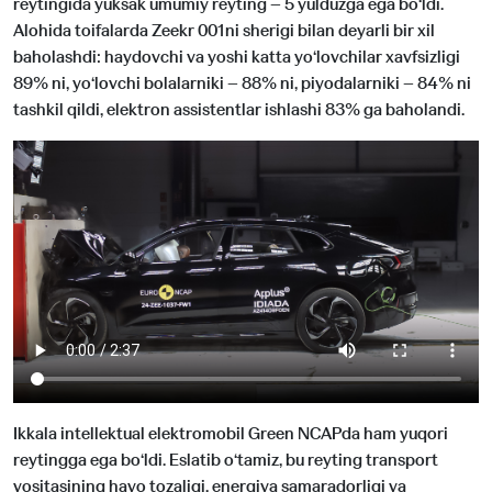
reytingida yuksak umumiy reyting – 5 yulduzga ega bo‘ldi.
Alohida toifalarda Zeekr 001ni sherigi bilan deyarli bir xil
baholashdi: haydovchi va yoshi katta yo‘lovchilar xavfsizligi
89% ni, yo‘lovchi bolalarniki – 88% ni, piyodalarniki – 84% ni
tashkil qildi, elektron assistentlar ishlashi 83% ga baholandi.
Ikkala intellektual elektromobil Green NCAPda ham yuqori
reytingga ega bo‘ldi. Eslatib o‘tamiz, bu reyting transport
vositasining havo tozaligi, energiya samaradorligi va