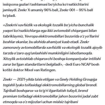
issiqxona gazlari tashlamasi bo‘yicha ko‘rsatkichlarini
jamlaydi. Zeekr X umumiy 96% ball, Zeekr 001 – 95% ball
to‘pladi.
«Zeekr`ni xavfsizlik va ekologik tozalik bo‘yicha bunchalik
yuqori ko‘rsatkichlarga ega ikki avtomobil chiqargani bilan
tabriklaymiz, Yevropa elektromobillari bozorida o‘z yo‘llarini
boshlar ekanlar, bu alohida ahamiyat kasb etadi. Zeekr
zamonaviy avtomobillarda xavfsizlik va ekologik tozalik ajoyib
tarzda o‘zaro uyg‘unlashishi mumkinligini isbotlamoqda.
Xitoylik avtoishlab chiqaruvchi boshqa kompaniyalar intilishi
zarur bo‘lgan standartlarni belgiladi»,
- dedi Euro NCAP bosh
kotibi doktor Mixel van Ratingen.
Zeekr — 2021-yilda ta'sis etilgan va Geely Holding Group`ga
tegishli lyuks toifasidagi elektromobillarning global brendi.
Tajribali boshqaruv va to‘g‘ri ilgarilatish tufayli, brend
premium toifadagi elektromobillar jahon bozorini jadal zabt
etmoqda va o‘z mijozlari uchun mislsiz tajribani