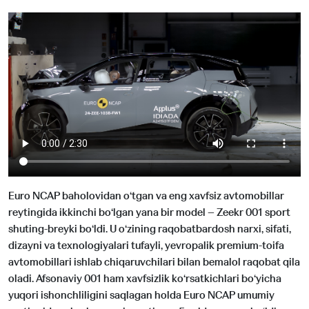
Euro NCAP baholovidan o‘tgan va eng xavfsiz avtomobillar
reytingida ikkinchi bo‘lgan yana bir model – Zeekr 001 sport
shuting-breyki bo‘ldi. U o‘zining raqobatbardosh narxi, sifati,
dizayni va texnologiyalari tufayli, yevropalik premium-toifa
avtomobillari ishlab chiqaruvchilari bilan bemalol raqobat qila
oladi. Afsonaviy 001 ham xavfsizlik ko‘rsatkichlari bo‘yicha
yuqori ishonchliligini saqlagan holda Euro NCAP umumiy