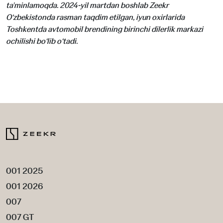
ta'minlamoqda. 2024-yil martdan boshlab Zeekr
O‘zbekistonda rasman taqdim etilgan, iyun oxirlarida
Toshkentda avtomobil brendining birinchi dilerlik markazi
ochilishi bo‘lib o‘tadi.
001 2025
001 2026
007
007 GT