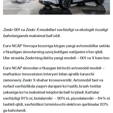
Zeekr 001 va Zeekr X modellari xavfsizligi va ekologik tozaligi
baholanganda maksimal ball oldi.
Euro NCAP Yevropa bozoriga kirgan yangi avtomobillar ustida
o‘tkazilgan sinovlarning uzoq kutilgan natijasini e'lon qildi.
Ular sirasida Zeekr`ning ikkita yangi modeli – 001 va X ham bor.
Euro NCAP sinovdan o‘tkazgan birinchi avtomobil modeli –
maftunkor innovatsion interyeri bilan ajralib turuvchi
zamonaviy Zeekr X shahar krossoveridir. Avtomobil faol va
nofaol xavfsizlikda yuqori darajani ko‘rsatib, krash-testlar
yakuniga ko‘ra maksimal miqdorda ball to‘pladi. Kattalar
xavfsizligi 91% ni, bolalarniki – 90% ni, piyodalarniki – 84% ni
tashkil qildi, xavfsizlikni ta'minlovchi elektron qurilmalar 83%
ga baholandi.